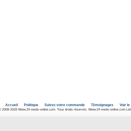
Accueil
Politique
Suivez votre commande
Témoignages
Voir le
© 2008-2026 Www.24-meds-online.com. Tous droits réservés. Www.24-meds-online.com Ltd. is