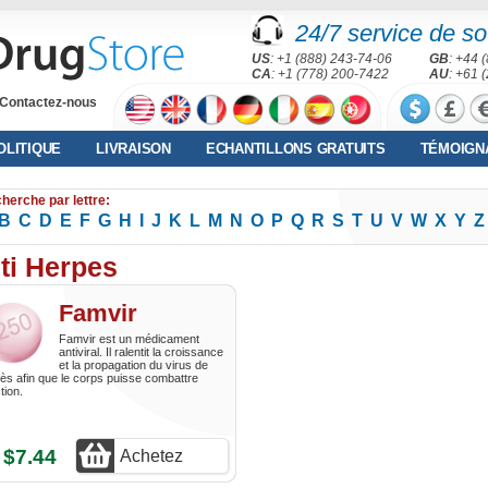
24/7 service de sou
US
: +1 (888) 243-74-06
GB
: +44 
CA
: +1 (778) 200-7422
AU
: +61 
Contactez-nous
OLITIQUE
LIVRAISON
ECHANTILLONS GRATUITS
TÉMOIGN
herche par lettre:
B
C
D
E
F
G
H
I
J
K
L
M
N
O
P
Q
R
S
T
U
V
W
X
Y
Z
ti Herpes
Famvir
Famvir est un médicament
antiviral. Il ralentit la croissance
et la propagation du virus de
pès afin que le corps puisse combattre
ction.
$7.44
Achetez
s