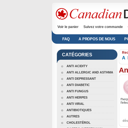
Voir le panier
Suivez votre commande
FAQ
A PROPOS DE NOUS
P
Rec
CATÉGORIES
A
ANTI ACIDITY
An
ANTI ALLERGIC AND ASTHMA
ANTI DEPRESSANT
ANTI DIABETIC
ANTI FUNGUS
ANTI HERPES
l'her
l'infe
ANTI VIRAL
ANTIBIOTIQUES
AUTRES
dè
CHOLESTÉROL