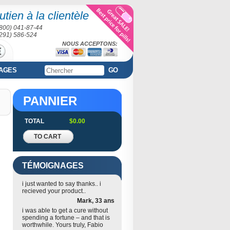
tien à la clientèle
(800) 041-87-44
(291) 586-524
NOUS ACCEPTONS:
AGES
GO
PANNIER
TOTAL
$0.00
TO CART
TÉMOIGNAGES
i just wanted to say thanks.. i
recieved your product..
Mark, 33 ans
i was able to get a cure without
spending a fortune – and that is
worthwhile. Yours truly, Fabio