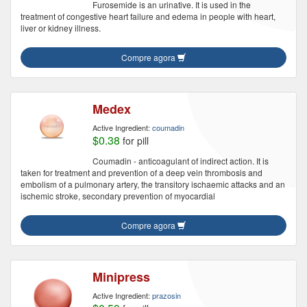
Furosemide is an urinative. It is used in the
treatment of congestive heart failure and edema in people with heart,
liver or kidney illness.
Compre agora
Medex
Active Ingredient:
coumadin
$0.38
for pill
Coumadin - anticoagulant of indirect action. It is
taken for treatment and prevention of a deep vein thrombosis and
embolism of a pulmonary artery, the transitory ischaemic attacks and an
ischemic stroke, secondary prevention of myocardial
Compre agora
Minipress
Active Ingredient:
prazosin