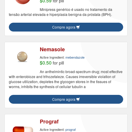
$0.59
for pill
Minipress genérico é usado no tratamento da
tensão arterial elevada e hiperplasia benigna da próstata (BPH).
Compre agora
Nemasole
Active Ingredient:
mebendazole
$0.50
for pill
An anthelmintic broad-spectrum drug; most effective
with enterobioze and trihozefaleze. Causes irreversible violation of
glucose utilization, depletes the glycogen stores in the tissues of
worms, inhibits the synthesis of cellular tubulin a
Compre agora
Prograf
Active Ingredient:
prograf