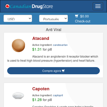
Togg
navi
$0.00
Check-out
Anti Viral
Atacand
Active Ingredient:
candesartan
$1.31
for pill
Atacand is an angiotensin II receptor blocker which
is used to treat high blood pressure (hypertension) and heart failure.
Compre agora
Capoten
Active Ingredient:
captopril
$1.28
for pill
Capoten Genérico é usado para tratar a tensão