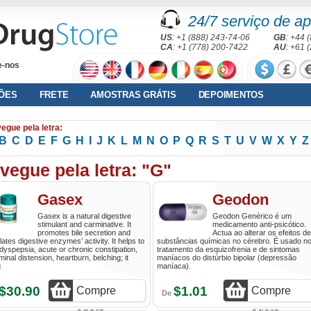
24/7 serviço de ap
US
: +1 (888) 243-74-06
GB
: +44 
CA
: +1 (778) 200-7422
AU
: +61 
e-nos
ÕES
FRETE
AMOSTRAS GRÁTIS
DEPOIMENTOS
egue pela letra:
B
C
D
E
F
G
H
I
J
K
L
M
N
O
P
Q
R
S
T
U
V
W
X
Y
Z
vegue pela letra: "G"
Gasex
Geodon
Gasex is a natural digestive
Geodon Genérico é um
stimulant and carminative. It
medicamento anti-psicótico.
promotes bile secretion and
Actua ao alterar os efeitos de
lates digestive enzymes’ activity. It helps to
substâncias químicas no cérebro. É usado n
 dyspepsia, acute or chronic constipation,
tratamento da esquizofrenia e de sintomas
inal distension, heartburn, belching; it
maníacos do distúrbio bipolar (depressão
c
maníaca).
$30.90
$1.01
Compre
Compre
De