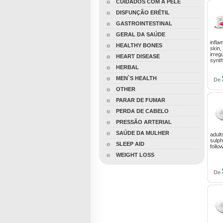
CUIDADOS COM A PELE
DISFUNÇÃO ERÉTIL
GASTROINTESTINAL
GERAL DA SAÚDE
infla
HEALTHY BONES
skin,
irreg
HEART DISEASE
synth
HERBAL
MEN`S HEALTH
De
OTHER
PARAR DE FUMAR
PERDA DE CABELO
PRESSÃO ARTERIAL
SAÚDE DA MULHER
adult
sulph
SLEEP AID
follo
WEIGHT LOSS
De