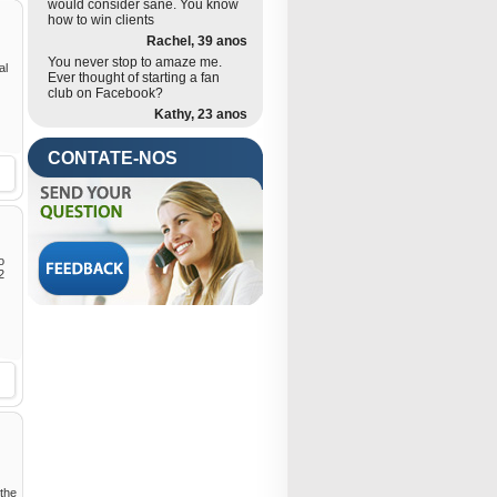
would consider sane. You know
how to win clients
Rachel, 39 anos
You never stop to amaze me.
al
Ever thought of starting a fan
club on Facebook?
Kathy, 23 anos
CONTATE-NOS
o
2
 the