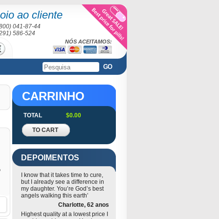
oio ao cliente
(800) 041-87-44
(291) 586-524
NÓS ACEITAMOS:
GO
CARRINHO
TOTAL
$0.00
TO CART
DEPOIMENTOS
o
I know that it takes time to cure,
but I already see a difference in
my daughter. You’re God’s best
angels walking this earth’
Charlotte, 62 anos
Highest quality at a lowest price I