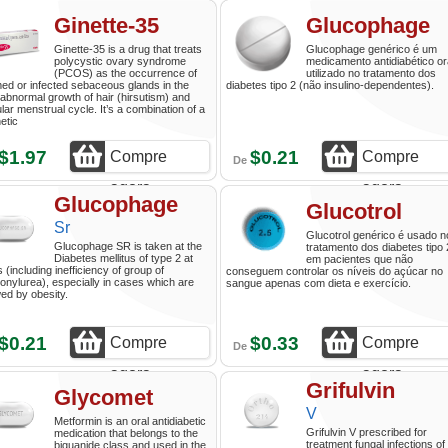
agora
agora
Ginette-35
Glucophage
Ginette-35 is a drug that treats
Glucophage genérico é um
polycystic ovary syndrome
medicamento antidiabético or
(PCOS) as the occurrence of
utilizado no tratamento dos
med or infected sebaceous glands in the
diabetes tipo 2 (não insulino-dependentes).
 abnormal growth of hair (hirsutism) and
ular menstrual cycle. It’s a combination of a
etic
$1.97
$0.21
Compre
Compre
De
agora
agora
Glucophage
Glucotrol
Sr
Glucotrol genérico é usado n
Glucophage SR is taken at the
tratamento dos diabetes tipo 
Diabetes mellitus of type 2 at
em pacientes que não
s (including inefficiency of group of
conseguem controlar os níveis do açúcar no
onylurea), especially in cases which are
sangue apenas com dieta e exercício.
wed by obesity.
$0.21
$0.33
Compre
Compre
De
agora
agora
Grifulvin
Glycomet
V
Metformin is an oral antidiabetic
Grifulvin V prescribed for
medication that belongs to the
treatment fungal infections of
biguanide class and used in the