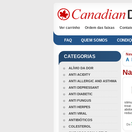
Ver carrinho
Ordem das faixas
Contat
FAQ
QUEM SOMOS
CONDIÇ
Nav
CATEGORIAS
A
ALÍVIO DA DOR
Na
ANTI ACIDITY
ANTI ALLERGIC AND ASTHMA
ANTI DEPRESSANT
ANTI DIABETIC
ANTI FUNGUS
stimu
treat
ANTI HERPES
abdom
redu
ANTI VIRAL
ANTIBIÓTICOS
De
COLESTEROL